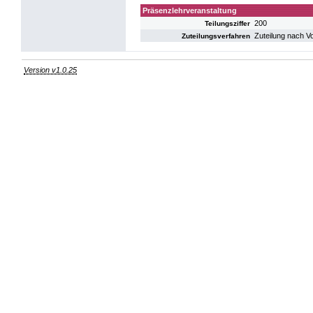
Präsenzlehrveranstaltung
200
Teilungsziffer
Zuteilung nach V
Zuteilungsverfahren
Version v1.0.25