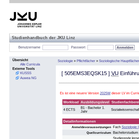
Studienhandbuch der JKU Linz
Benutzername
Passwort
Übersicht
Soziologie
»
Pflichtfächer
»
Soziologische Hauptfäche
Alle Curricula
Externe Tools
[
505EMS3EQSK15
]
VU
Einführu
KUSSS
Auwea NG
Es ist eine neuere Version
2025W
dieser LV im Curr
Workload
Ausbildungslevel
Studienfachbere
B1 - Bachelor 1.
4 ECTS
Sozialwissenschaf
Jahr
Detailinformationen
Fach
Soziologie I
Anmeldevoraussetzungen
Bachelorstudium 
Quellcurriculum
Studierende lern