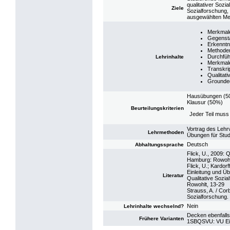
qualitativer Sozi
Ziele
Sozialforschung,
ausgewählten Met
Merkmale
Gegenst
Erkenntn
Methoden
Durchfüh
Lehrinhalte
Merkmale
Transkri
Qualitati
Grounde
Hausübungen (5
Klausur (50%)
Beurteilungskriterien
Jeder Teil muss 
Vortrag des Lehrv
Lehrmethoden
Übungen für Stu
Deutsch
Abhaltungssprache
Flick, U., 2009: 
Hamburg: Rowoh
Flick, U.; Kardorf
Einleitung und Übe
Literatur
Qualitative Sozi
Rowohlt, 13-29
Strauss, A. / Cor
Sozialforschung.
Nein
Lehrinhalte wechselnd?
Decken ebenfalls
Frühere Varianten
1SBQSVU: VU Einf