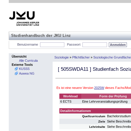
Studienhandbuch der JKU Linz
Benutzername
Passwort
Übersicht
Soziologie
»
Pflichtfächer
»
Soziologische Grundfäche
Alle Curricula
Externe Tools
[
505SWDA11
] Studienfach Sozi
KUSSS
Auwea NG
Es ist eine neuere Version
2025W
dieses Fachs/Modu
Workload
Form der Prüfung
6 ECTS
Eine Lehrveranstaltungsprüfung
Detailinformationen
Bachelorstudium
Quellcurriculum
Siehe Beschreib
Ziele
Siehe Beschreib
Lehrinhalte