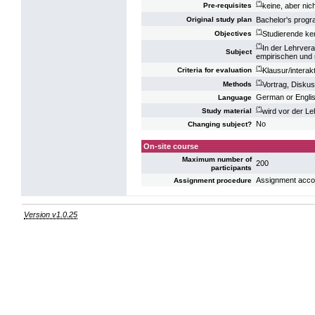
(*)
keine, aber ni
Pre-requisites
Bachelor's pro
Original study plan
(*)
Studierende ke
Objectives
(*)
In der Lehrvera
Subject
empirischen und 
(*)
Klausur/interak
Criteria for evaluation
(*)
Vortrag, Diskus
Methods
German or Engli
Language
(*)
wird vor der L
Study material
No
Changing subject?
On-site course
Maximum number of
200
participants
Assignment accord
Assignment procedure
Version v1.0.25