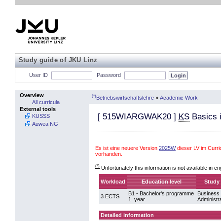
Study guide of JKU Linz
User ID
Password
Overview
(*)
Betriebswirtschaftslehre
»
Academic Work
All curricula
External tools
[
515WIARGWAK20
]
KS
Basics 
KUSSS
Auwea NG
Es ist eine neuere Version
2025W
dieser LV im Curr
vorhanden.
(*)
Unfortunately this information is not available in en
Workload
Education level
Study 
B1 - Bachelor's programme
Business
3 ECTS
1. year
Administr
Detailed information