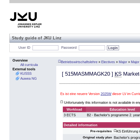
Study guide of JKU Linz
User ID
Password
Overview
(*)
Betriebswirtschaftslehre
»
Electives
»
Major
»
Major
All curricula
External tools
[
515MASMMAGK20
]
KS
Market-
KUSSS
Auwea NG
Es ist eine neuere Version
2025W
dieser LV im Curr
(*)
Unfortunately this information is not available in en
Workload
Education level
3 ECTS
B2 - Bachelor's programme 2. year
Detailed information
(*)
KS Einführung i
Pre-requisites
Bachelor's pro
Original study plan