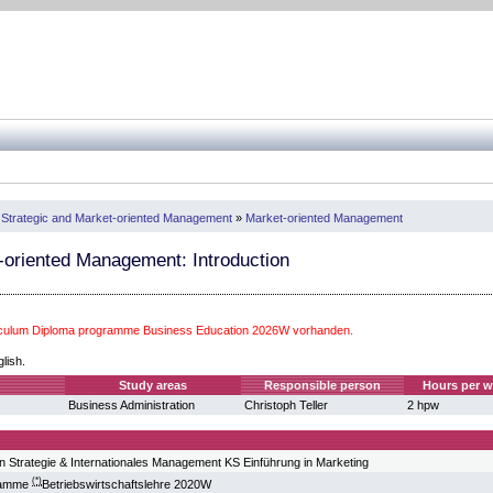
 Strategic and Market-oriented Management
»
Market-oriented Management
oriented Management: Introduction
iculum Diploma programme Business Education 2026W vorhanden.
glish.
Study areas
Responsible person
Hours per 
Business Administration
Christoph Teller
2 hpw
n Strategie & Internationales Management KS Einführung in Marketing
(*)
gramme
Betriebswirtschaftslehre 2020W