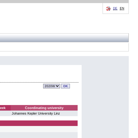
DE
EN
week
Coordinating university
Johannes Kepler University Linz