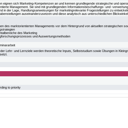
en eignen sich Marketing-Kompetenzen an und kennen grundlegende strategische und opera
entierte Management. Sie sind mit grundlegenden Informationsbeschaffungs- und -verwertung
nd in der Lage, Handlungsanweisungen für marketingrelevante Fragestellungen zu entwickeln.
abenstellungen auseinanderzusetzen und diese analytisch aus unterschiedlichen Blickwinkel
en des marktorientierten Managements vor dem Hintergrund von aktuellen strategischen sow
gstrategien
ntalbereiche des Marketing
ngforschungsprozesses und Auswertungsmethoden
minararbeit
 der Lehr- und Lernziele werden theoretische Inputs, Selbststudium sowie Übungen in Kleing
setzt.
ing to priority