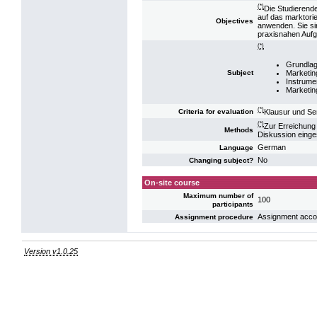
(*)
Die Studierend
auf das marktori
Objectives
anwenden. Sie si
praxisnahen Aufg
(*)
Grundlag
Marketin
Subject
Instrume
Marketi
(*)
Klausur und Se
Criteria for evaluation
(*)
Zur Erreichung
Methods
Diskussion einge
German
Language
No
Changing subject?
On-site course
Maximum number of
100
participants
Assignment accord
Assignment procedure
Version v1.0.25