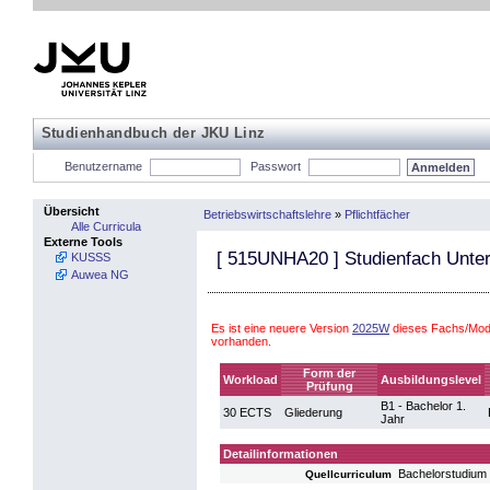
Studienhandbuch der JKU Linz
Benutzername
Passwort
Übersicht
Betriebswirtschaftslehre
»
Pflichtfächer
Alle Curricula
Externe Tools
[
515UNHA20
] Studienfach Unte
KUSSS
Auwea NG
Es ist eine neuere Version
2025W
dieses Fachs/Modu
vorhanden.
Form der
Workload
Ausbildungslevel
Prüfung
B1 - Bachelor 1.
30 ECTS
Gliederung
Jahr
Detailinformationen
Bachelorstudium 
Quellcurriculum