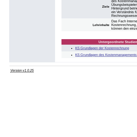
des Kostenmanag
Übungsbeispiele
Ziele
Hintergrund betri
ein Verständnis f
Rechnungswesen
Das Fach Intern
Kostenrechnung, 
Lehrinhalte
können den einz
Untergeordnete Studien
KS Grundlagen der Kostenrechnung
KS Grundlagen des Kostenmanagements 
Version v1.0.25