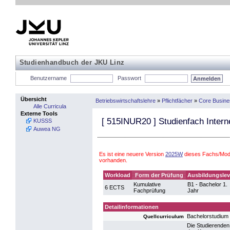
Studienhandbuch der JKU Linz
Benutzername
Passwort
Übersicht
Betriebswirtschaftslehre
»
Pflichtfächer
»
Core Busin
Alle Curricula
Externe Tools
[
515INUR20
] Studienfach Inte
KUSSS
Auwea NG
Es ist eine neuere Version
2025W
dieses Fachs/Modu
vorhanden.
Workload
Form der Prüfung
Ausbildungslev
Kumulative
B1 - Bachelor 1.
6 ECTS
Fachprüfung
Jahr
Detailinformationen
Bachelorstudium 
Quellcurriculum
Die Studierenden