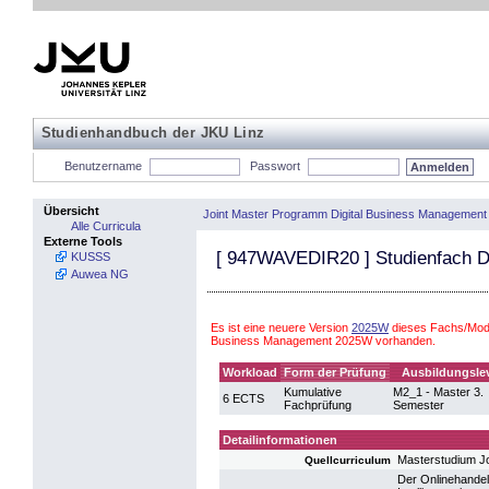
Studienhandbuch der JKU Linz
Benutzername
Passwort
Übersicht
Joint Master Programm Digital Business Management
Alle Curricula
Externe Tools
[
947WAVEDIR20
] Studienfach Di
KUSSS
Auwea NG
Es ist eine neuere Version
2025W
dieses Fachs/Modu
Business Management 2025W vorhanden.
Workload
Form der Prüfung
Ausbildungslev
Kumulative
M2_1 - Master 3.
6 ECTS
Fachprüfung
Semester
Detailinformationen
Masterstudium J
Quellcurriculum
Der Onlinehandel 