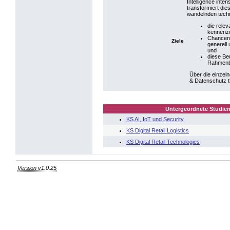
Intelligence int
transformiert die
wandelnden techn
die relev
kennenzu
Chancen 
Ziele
generell 
und
diese Beu
Rahmenbe
Über die einzel
& Datenschutz t
Untergeordnete Studien
KS AI, IoT und Security
KS Digital Retail Logistics
KS Digital Retail Technologies
Version v1.0.25