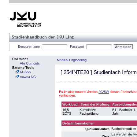
Studienhandbuch der JKU Linz
Benutzername
Passwort
Übersicht
Medical Engineering
Alle Curricula
Externe Tools
[
254INTE20
] Studienfach Inform
KUSSS
Auwea NG
Es ist eine neuere Version
2025W
dieses Fachs/Modu
vorhanden.
Workload
Form der Prüfung
Ausbildungslev
16,5
Kumulative
B1 - Bachelor 1.
ECTS
Fachprüfung
Jahr
Detailinformationen
Bachelorstudium
Quellcurriculum
Es werden die wi
Ziele