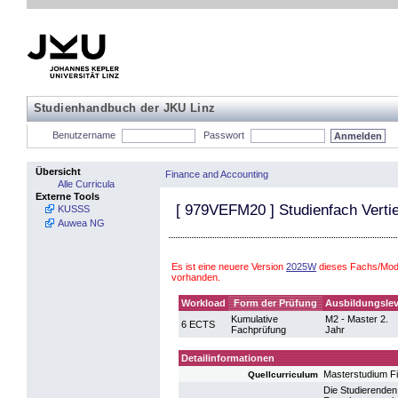
Studienhandbuch der JKU Linz
Benutzername
Passwort
Übersicht
Finance and Accounting
Alle Curricula
Externe Tools
[
979VEFM20
] Studienfach Vert
KUSSS
Auwea NG
Es ist eine neuere Version
2025W
dieses Fachs/Modu
vorhanden.
Workload
Form der Prüfung
Ausbildungslev
Kumulative
M2 - Master 2.
6 ECTS
Fachprüfung
Jahr
Detailinformationen
Masterstudium F
Quellcurriculum
Die Studierenden 