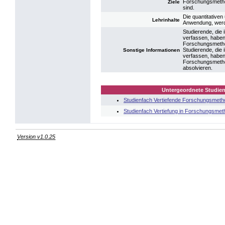
Forschungsmetho
Ziele
sind.
Die quantitative
Lehrinhalte
Anwendung, werde
Studierende, die
verfassen, haben
Forschungsmetho
Studierende, die
Sonstige Informationen
verfassen, haben
Forschungsmetho
absolvieren.
Untergeordnete Studien
Studienfach Vertiefende Forschungsmeth
Studienfach Vertiefung in Forschungsme
Version v1.0.25