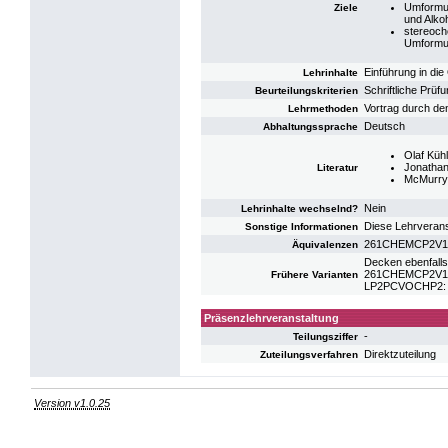
Umformun
Ziele
und Alko
stereoch
Umformu
Einführung in di
Lehrinhalte
Schriftliche Prüf
Beurteilungskriterien
Vortrag durch d
Lehrmethoden
Deutsch
Abhaltungssprache
Olaf Küh
Jonathan
Literatur
McMurry,
Nein
Lehrinhalte wechselnd?
Diese Lehrverans
Sonstige Informationen
261CHEMCP2V19: 
Äquivalenzen
Decken ebenfalls
261CHEMCP2V19: 
Frühere Varianten
LP2PCVOCHP2: VL
Präsenzlehrveranstaltung
-
Teilungsziffer
Direktzuteilung
Zuteilungsverfahren
Version v1.0.25