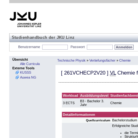
Studienhandbuch der JKU Linz
Benutzername
Passwort
Übersicht
Technische Physik
»
Vertiefungsfächer
»
Chemie
Alle Curricula
Externe Tools
[
261VCHECP2V20
]
VL
Chemie fü
KUSSS
Auwea NG
Workload
Ausbildungslevel
Studienfachbere
B3 - Bachelor 3.
3 ECTS
Chemie
Jahr
Detailinformationen
Bachelorstudium
Quellcurriculum
Erfolgreiche Stu
die Term
Struktur