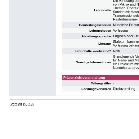
Die Vorlesung be
von Mikro- und N
Themen: Übersic
Lehrinhalte
Sonden mit Mater
Transmissionsele
Rastertunnelmikr
Mündliche Prüfun
Beurteilungskriterien
Vorlesung
Lehrmethoden
Englisch oder De
Abhaltungssprache
Skriptum kann im
Literatur
Vorlesung bekan
Nein
Lehrinhalte wechselnd?
Grundlegende Vor
für Nano- und Ma
Sonstige Informationen
ein Praktikum mi
Nanocharacterizat
Präsenzlehrveranstaltung
-
Teilungsziffer
Direktzuteilung
Zuteilungsverfahren
Version v1.0.25