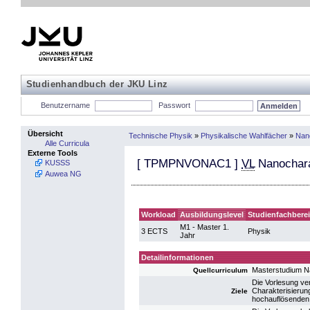
Studienhandbuch der JKU Linz
Benutzername
Passwort
Übersicht
Technische Physik
»
Physikalische Wahlfächer
»
Nan
Alle Curricula
Externe Tools
[
TPMPNVONAC1
]
VL
Nanocharak
KUSSS
Auwea NG
Workload
Ausbildungslevel
Studienfachbere
M1 - Master 1.
3 ECTS
Physik
Jahr
Detailinformationen
Masterstudium N
Quellcurriculum
Die Vorlesung ve
Charakterisierun
Ziele
hochauflösenden