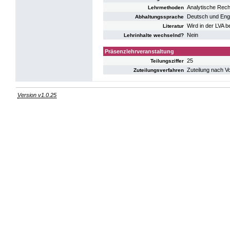
Analytische Rec
Lehrmethoden
Deutsch und Eng
Abhaltungssprache
Wird in der LVA 
Literatur
Nein
Lehrinhalte wechselnd?
Präsenzlehrveranstaltung
25
Teilungsziffer
Zuteilung nach V
Zuteilungsverfahren
Version v1.0.25