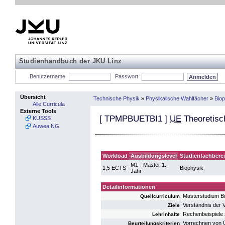
Studienhandbuch der JKU Linz
Benutzername
Passwort
Übersicht
Technische Physik
»
Physikalische Wahlfächer
»
Biop
Alle Curricula
Externe Tools
[
TPMPBUETBI1
]
UE
Theoretisc
KUSSS
Auwea NG
Workload
Ausbildungslevel
Studienfachbere
M1 - Master 1.
1,5 ECTS
Biophysik
Jahr
Detailinformationen
Masterstudium B
Quellcurriculum
Verständnis der 
Ziele
Rechenbeispiele 
Lehrinhalte
Vorrechnen von
Beurteilungskriterien