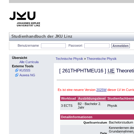
Studienhandbuch der JKU Linz
Benutzername
Passwort
Übersicht
Technische Physik
»
Theoretische Physik
Alle Curricula
Externe Tools
[
261THPHTMEU16
]
UE
Theoret
KUSSS
Auwea NG
Es ist eine neuere Version
2025W
dieser LV im Curr
Workload
Ausbildungslevel
Studienfachbere
B2 - Bachelor 2.
3 ECTS
Physik
Jahr
Detailinformationen
Bachelorstudium
Quellcurriculum
Kennenlernen der
Grundannahmen, 
Ziele