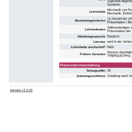
zugrunde liegend
Systeme.
Mechanik von Pun
Lehrinhalte
Mechanik, Einfüh
(1) Anzahl der er
Beurteilungskriterien
Präsentation / B
Selbstständiges 
Lehrmethoden
Präsentation der
Deutsch
Abhaltungssprache
wird in der Vorl
Literatur
Nein
Lehrinhalte wechselnd?
Decken ebenfalls
Frühere Varianten
TPBPDUETPH1: UE
Präsenzlehrveranstaltung
25
Teilungsziffer
Zuteilung nach V
Zuteilungsverfahren
Version v1.0.25