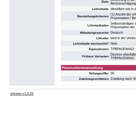
Ziele
Berücksichtigung 
dieselben wie in
Lehrinhalte
(1) Anzahl der er
Beurteilungskriterien
Präsentation / Be
Selbstständiges 
Lehrmethoden
Präsentation der
Deutsch
Abhaltungssprache
wird in der Vorl
Literatur
Nein
Lehrinhalte wechselnd?
TPBPAUEANA2: UE
Äquivalenzen
Decken ebenfalls
Frühere Varianten
TPBPAUEANA2: UE
Präsenzlehrveranstaltung
35
Teilungsziffer
Zuteilung nach V
Zuteilungsverfahren
Version v1.0.25