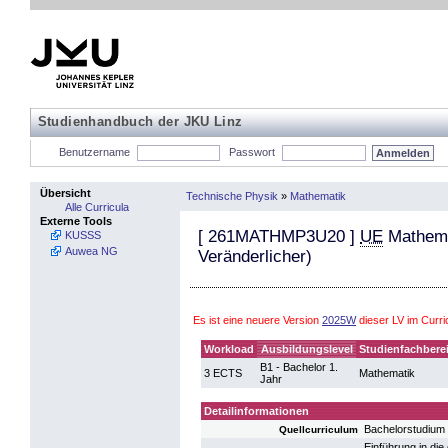
Studienhandbuch der JKU Linz
Benutzername
Passwort
Übersicht
Technische Physik
»
Mathematik
Alle Curricula
Externe Tools
[
261MATHMP3U20
]
UE
Mathemat
KUSSS
Auwea NG
Veränderlicher)
Es ist eine neuere Version
2025W
dieser LV im Curr
Workload
Ausbildungslevel
Studienfachbere
B1 - Bachelor 1.
3 ECTS
Mathematik
Jahr
Detailinformationen
Bachelorstudium
Quellcurriculum
Einführung in di