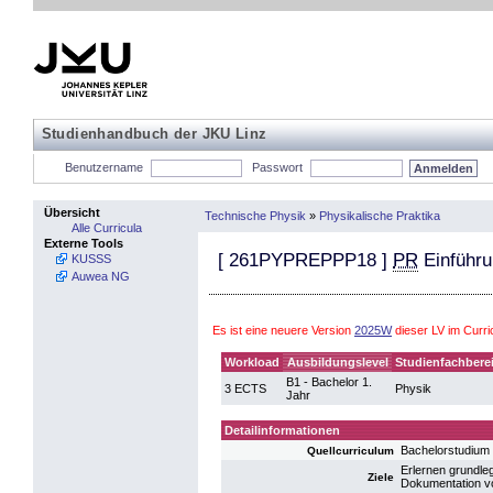
Studienhandbuch der JKU Linz
Benutzername
Passwort
Übersicht
Technische Physik
»
Physikalische Praktika
Alle Curricula
Externe Tools
[
261PYPREPPP18
]
PR
Einführu
KUSSS
Auwea NG
Es ist eine neuere Version
2025W
dieser LV im Curr
Workload
Ausbildungslevel
Studienfachbere
B1 - Bachelor 1.
3 ECTS
Physik
Jahr
Detailinformationen
Bachelorstudium
Quellcurriculum
Erlernen grundle
Ziele
Dokumentation v