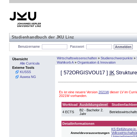
Studienhandbuch der JKU Linz
Benutzername
Passwort
Wirtschaftswissenschaften
»
Studienschwerpunkte
»
Übersicht
Wahlkorb A
»
Organisation & Innovation
Alle Curricula
Externe Tools
[
572ORGISVOU17
]
IK
Strukture
KUSSS
Auwea NG
Es ist eine neuere Version
2021W
dieser LV im Curr
2021W vorhanden.
Workload
Ausbildungslevel
Studienfachber
B2 - Bachelor 2.
4 ECTS
Betriebswirtschaft
Jahr
Detailinformationen
KS Einführung in 
Volkswirtschaftsl
Anmeldevoraussetzungen
Unternehmensfü