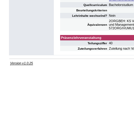
Bachelorstudium
Quellcurriculum
Beurteilungskriterien
Nein
Lehrinhalte wechselnd?
2ORGBEH: KS Ver
und Management 
Äquivalenzen
572ORGIVUMU15: 
Präsenzlehrveranstaltung
40
Teilungsziffer
Zuteilung nach V
Zuteilungsverfahren
Version v1.0.25