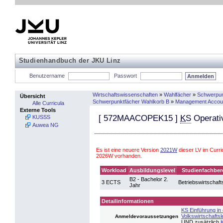
Studienhandbuch der JKU Linz
Benutzername
Passwort
Wirtschaftswissenschaften
»
Wahlfächer
»
Schwerpun
Übersicht
Schwerpunktfächer Wahlkorb B
»
Management Accou
Alle Curricula
Externe Tools
[
572MAACOPEK15
]
KS
Operati
KUSSS
Auwea NG
Es ist eine neuere Version
2021W
dieser LV im Curri
2026W vorhanden.
Workload
Ausbildungslevel
Studienfachber
B2 - Bachelor 2.
3 ECTS
Betriebswirtschaft
Jahr
Detailinformationen
KS Einführung in 
Volkswirtschaftsl
Anmeldevoraussetzungen
UND zusätzlich