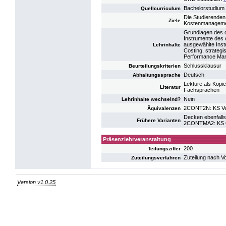
Bachelorstudium
Quellcurriculum
Die Studierenden
Ziele
Kostenmanageme
Grundlagen des 
Instrumente des
ausgewählte Inst
Lehrinhalte
Costing, strateg
Performance Ma
Schlussklausur
Beurteilungskriterien
Deutsch
Abhaltungssprache
Lektüre als Kopi
Literatur
Fachsprachen
Nein
Lehrinhalte wechselnd?
2CONT2N: KS Ve
Äquivalenzen
Decken ebenfalls
Frühere Varianten
2CONTMA2: KS O
Präsenzlehrveranstaltung
200
Teilungsziffer
Zuteilung nach V
Zuteilungsverfahren
Version v1.0.25