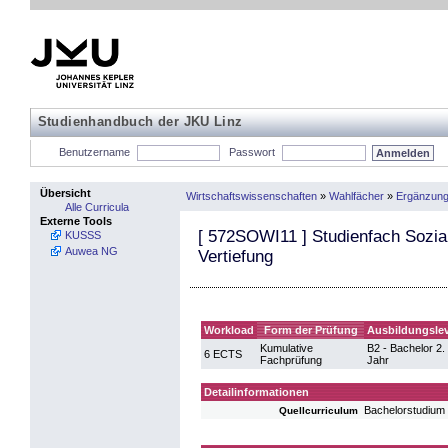
Studienhandbuch der JKU Linz
Benutzername
Passwort
Übersicht
Wirtschaftswissenschaften
»
Wahlfächer
»
Ergänzung
Alle Curricula
Externe Tools
[
572SOWI11
] Studienfach Sozia
KUSSS
Auwea NG
Vertiefung
Workload
Form der Prüfung
Ausbildungslev
Kumulative
B2 - Bachelor 2.
6 ECTS
Fachprüfung
Jahr
Detailinformationen
Bachelorstudium
Quellcurriculum