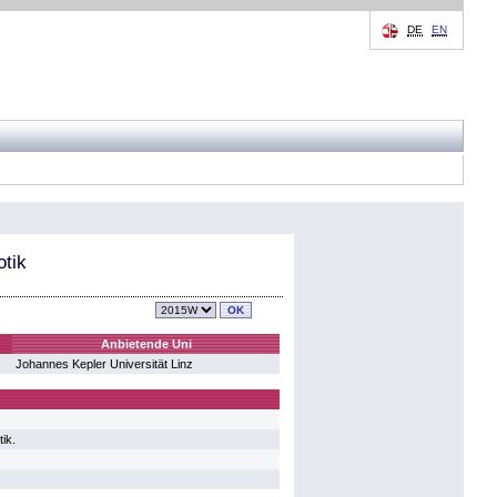
DE
EN
otik
Anbietende Uni
Johannes Kepler Universität Linz
ik.