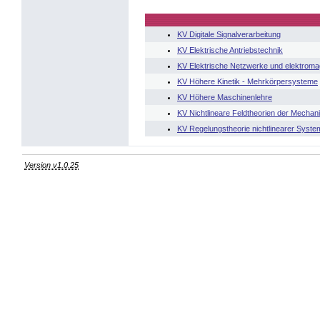
KV Digitale Signalverarbeitung
KV Elektrische Antriebstechnik
KV Elektrische Netzwerke und elektroma
KV Höhere Kinetik - Mehrkörpersysteme
KV Höhere Maschinenlehre
KV Nichtlineare Feldtheorien der Mechan
KV Regelungstheorie nichtlinearer Syste
Version v1.0.25