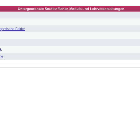
Untergeordnete Studienfächer, Module und Lehrveranstaltungen
gnetische Felder
ik
me