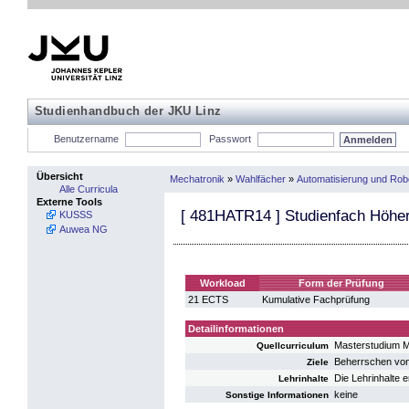
Studienhandbuch der JKU Linz
Benutzername
Passwort
Übersicht
Mechatronik
»
Wahlfächer
»
Automatisierung und Rob
Alle Curricula
Externe Tools
[
481HATR14
] Studienfach Höher
KUSSS
Auwea NG
Workload
Form der Prüfung
21 ECTS
Kumulative Fachprüfung
Detailinformationen
Masterstudium 
Quellcurriculum
Beherrschen von 
Ziele
Die Lehrinhalte 
Lehrinhalte
keine
Sonstige Informationen