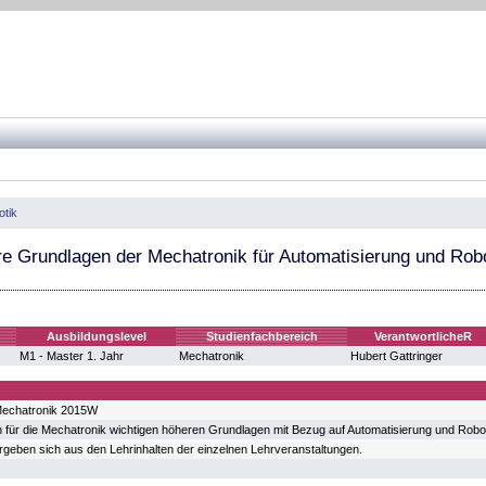
otik
e Grundlagen der Mechatronik für Automatisierung und Rob
Ausbildungslevel
Studienfachbereich
VerantwortlicheR
M1 - Master 1. Jahr
Mechatronik
Hubert Gattringer
Mechatronik 2015W
für die Mechatronik wichtigen höheren Grundlagen mit Bezug auf Automatisierung und Robot
ergeben sich aus den Lehrinhalten der einzelnen Lehrveranstaltungen.