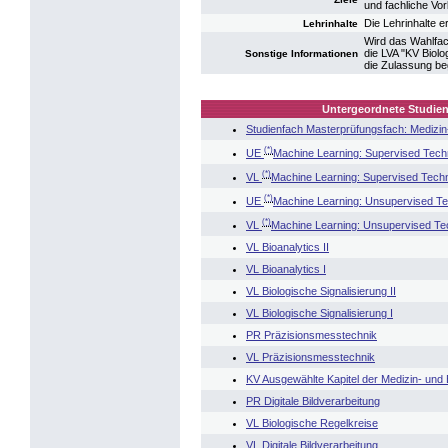
und fachliche Vor
Die Lehrinhalte 
Lehrinhalte
Wird das Wahlfac
die LVA "KV Biolo
Sonstige Informationen
die Zulassung be
Untergeordnete Studien
Studienfach Masterprüfungsfach: Medizin-
(*)
UE
Machine Learning: Supervised Tech
(*)
VL
Machine Learning: Supervised Tech
(*)
UE
Machine Learning: Unsupervised T
(*)
VL
Machine Learning: Unsupervised Te
VL Bioanalytics II
VL Bioanalytics I
VL Biologische Signalisierung II
VL Biologische Signalisierung I
PR Präzisionsmesstechnik
VL Präzisionsmesstechnik
KV Ausgewählte Kapitel der Medizin- und 
PR Digitale Bildverarbeitung
VL Biologische Regelkreise
VL Digitale Bildverarbeitung