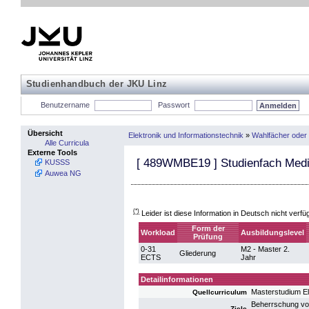
Studienhandbuch der JKU Linz
Benutzername
Passwort
Übersicht
Elektronik und Informationstechnik
»
Wahlfächer oder
Alle Curricula
Externe Tools
[
489WMBE19
] Studienfach Medi
KUSSS
Auwea NG
(*)
Leider ist diese Information in Deutsch nicht verfü
Form der
Workload
Ausbildungslevel
Prüfung
0-31
M2 - Master 2.
Gliederung
ECTS
Jahr
Detailinformationen
Masterstudium El
Quellcurriculum
Beherrschung von
Ziele