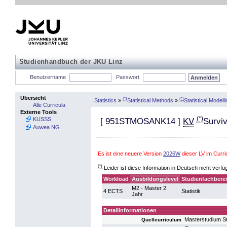
Studienhandbuch der JKU Linz
Benutzername
Passwort
Übersicht
(*)
(*)
Statistics
»
Statistical Methods
»
Statistical Modell
Alle Curricula
Externe Tools
(*)
KUSSS
[
951STMOSANK14
]
KV
Surviv
Auwea NG
Es ist eine neuere Version
2026W
dieser LV im Curr
(*)
Leider ist diese Information in Deutsch nicht verfü
Workload
Ausbildungslevel
Studienfachbere
M2 - Master 2.
4 ECTS
Statistik
Jahr
Detailinformationen
Masterstudium St
Quellcurriculum