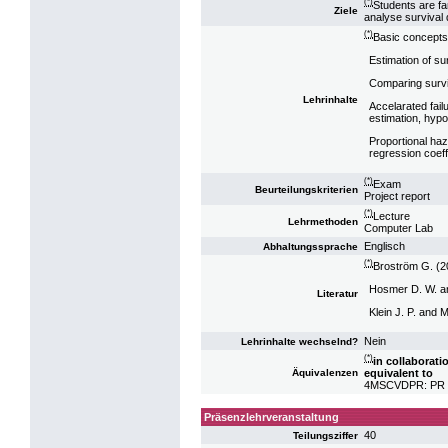
(*)
Students are fa
Ziele
analyse survival d
(*)
Basic concepts 
Estimation of su
Comparing surviv
Lehrinhalte
Accelarated failu
estimation, hypot
Proportional haz
regression coeff
(*)
Exam
Beurteilungskriterien
Project report
(*)
Lecture
Lehrmethoden
Computer Lab
Englisch
Abhaltungssprache
(*)
Broström G. (20
Hosmer D. W. an
Literatur
Klein J. P. and 
Nein
Lehrinhalte wechselnd?
(*)
in collaborat
equivalent to
Äquivalenzen
4MSCVDPR: PR Co
Präsenzlehrveranstaltung
40
Teilungsziffer