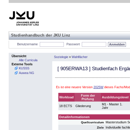
Studienhandbuch der JKU Linz
Benutzername
Passwort
Übersicht
Soziologie
»
Wahlfächer
Alle Curricula
Externe Tools
[
905ERWA13
] Studienfach Erg
KUSSS
Auwea NG
Es ist eine neuere Version
2025W
dieses Fachs/Modu
Form der
Workload
Ausbildungslevel
Prüfung
M1 - Master 1.
18 ECTS
Gliederung
Jahr
Detailinformationen
Masterstudium S
Quellcurriculum
Individuelle fach
Ziele