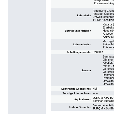
interpretieren.
Zusammenhängen 
Allgemeine Grund
Analyse, Ökoeffi
Lehrinhalte
Umweltkostenrech
14051; Klassifi
Klausur 
Erarbeit
Hausarbe
Beurteilungskriterien
Anwesen
Aktive Mi
Vortrag d
Aktive M
Lehrmethoden
Präsenta
Deutsch
Abhaltungssprache
Baumast,
Günther,
Klöpffer,
Meffert, 
Österrei
Literatur
Österrei
Rahmenb
Prammer,
Umweltbu
Umweltbu
Nein
Lehrinhalte wechselnd?
keine
Sonstige Informationen
2URQMIK2A: IK U
Äquivalenzen
Seminar Sustaina
Decken ebenfalls
Frühere Varianten
2URQMIK2AN1N: S