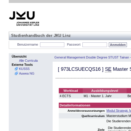
Studienhandbuch der JKU Linz
Benutzername
Passwort
Übersicht
General Management Double Degree STUST Tainan -
Alle Curricula
Externe Tools
[
973LCSUECQS16
]
SE
Master S
KUSSS
Auwea NG
Workload
Ausbildungslevel
4 ECTS
M1 - Master 1. Jahr
Be
Detailinformationen
Modul Strategic
Anmeldevoraussetzungen
Masterstudium 
Quellcurriculum
Die Studierenden
Die Studierende
Ziele