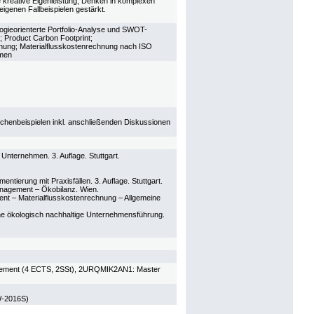
e kreative Eigenleistung, Denken in komplexen
igenen Fallbeispielen gestärkt.
ogieorienterte Portfolio-Analyse und SWOT-
 Product Carbon Footprint;
hnung; Materialflusskostenrechnung nach ISO
emen
chenbeispielen inkl. anschließenden Diskussionen
Unternehmen. 3. Auflage. Stuttgart.
ntierung mit Praxisfällen. 3. Auflage. Stuttgart.
nagement – Ökobilanz. Wien.
t – Materialflusskostenrechnung – Allgemeine
e ökologisch nachhaltige Unternehmensführung.
agement (4 ECTS, 2SSt), 2URQMIK2AN1: Master
W-2016S)