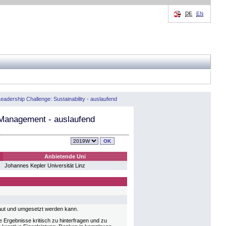
DE
EN
eadership Challenge: Sustainability - auslaufend
y Management - auslaufend
Anbietende Uni
Johannes Kepler Universität Linz
aut und umgesetzt werden kann.
 Ergebnisse kritisch zu hinterfragen und zu