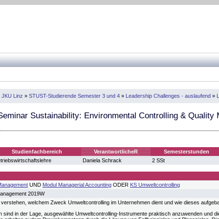
 JKU Linz
»
STUST-Studierende Semester 3 und 4
»
Leadership Challenges - auslaufend
»
L
eminar Sustainability: Environmental Controlling & Qualit
Studienfachbereich
VerantwortlicheR
Semesterstunden
triebswirtschaftslehre
Daniela Schrack
2 SSt
 Management
UND
Modul Managerial Accounting
ODER
KS Umweltcontrolling
Management 2019W
 verstehen, welchem Zweck Umweltcontrolling im Unternehmen dient und wie dieses aufgeb
n sind in der Lage, ausgewählte Umweltcontrolling-Instrumente praktisch anzuwenden und die