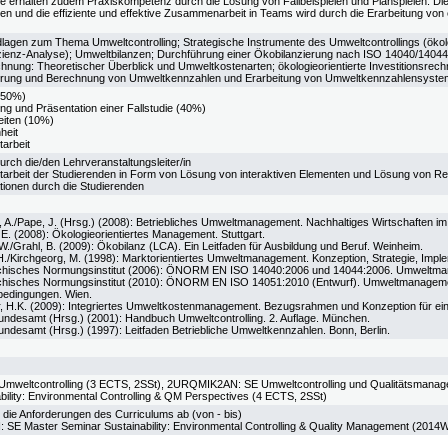
 Sie erhalten zudem Praxiskompetenz durch die Lösung von Fallbeispielen und Planspielen. Di
und die effiziente und effektive Zusammenarbeit in Teams wird durch die Erarbeitung von e
lagen zum Thema Umweltcontrolling; Strategische Instrumente des Umweltcontrollings (ökol
zienz-Analyse); Umweltbilanzen; Durchführung einer Ökobilanzierung nach ISO 14040/14044;
nung: Theoretischer Überblick und Umweltkostenarten; ökologieorientierte Investitionsrec
zierung und Berechnung von Umweltkennzahlen und Erarbeitung von Umweltkennzahlensyst
(50%)
ung und Präsentation einer Fallstudie (40%)
iten (10%)
heit
tarbeit
urch die/den Lehrveranstaltungsleiter/in
itarbeit der Studierenden in Form von Lösung von interaktiven Elementen und Lösung von Re
tionen durch die Studierenden
 A./Pape, J. (Hrsg.) (2008): Betriebliches Umweltmanagement. Nachhaltiges Wirtschaften im 
 E. (2008): Ökologieorientiertes Management. Stuttgart.
 W./Grahl, B. (2009): Ökobilanz (LCA). Ein Leitfaden für Ausbildung und Beruf. Weinheim.
H./Kirchgeorg, M. (1998): Marktorientiertes Umweltmanagement. Konzeption, Strategie, Impleme
chisches Normungsinstitut (2006): ÖNORM EN ISO 14040:2006 und 14044:2006. Umweltma
chisches Normungsinstitut (2010): ÖNORM EN ISO 14051:2010 (Entwurf). Umweltmanagemen
edingungen. Wien.
 H.K. (2009): Integriertes Umweltkostenmanagement. Bezugsrahmen und Konzeption für ein
ndesamt (Hrsg.) (2001): Handbuch Umweltcontrolling. 2. Auflage. München.
ndesamt (Hrsg.) (1997): Leitfaden Betriebliche Umweltkennzahlen. Bonn, Berlin.
mweltcontrolling (3 ECTS, 2SSt), 2URQMIK2AN: SE Umweltcontrolling und Qualitätsman
bility: Environmental Controlling & QM Perspectives (4 ECTS, 2SSt)
 die Anforderungen des Curriculums ab (von - bis)
E Master Seminar Sustainability: Environmental Controlling & Quality Management (2014