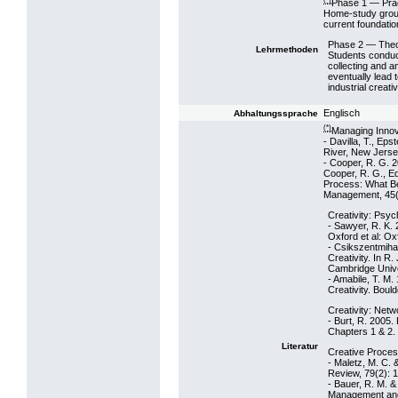
Phase 1 — Prac
Home-study group
current foundatio
Phase 2 — Theor
Lehrmethoden
Students conduct
collecting and a
eventually lead t
industrial creativ
Englisch
Abhaltungssprache
(*)
Managing Innov
- Davilla, T., Ep
River, New Jerse
- Cooper, R. G. 
Cooper, R. G., Ed
Process: What Be
Management, 45(5
Creativity: Psy
- Sawyer, R. K. 
Oxford et al: Ox
- Csikszentmihal
Creativity. In R.
Cambridge Unive
- Amabile, T. M.
Creativity. Boul
Creativity: Net
- Burt, R. 2005
Chapters 1 & 2.
Literatur
Creative Proce
- Maletz, M. C.
Review, 79(2): 
- Bauer, R. M. &
Management and 