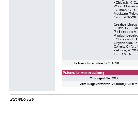
- Elsbach, K. D.
Work: A Framewo
- Gibson, C. B.
Mediating Role 
47(2): 209-226.
Creative Milieu
- Lilien, G. L., 
Performance As
Product Develo
- Chesbrough, H
Organization. I
Oxford: Oxford 
- Florida, R. 20
12, 13 & 14.
Nein
Lehrinhalte wechselnd?
Präsenzlehrveranstaltung
200
Teilungsziffer
Zuteilung nach V
Zuteilungsverfahren
Version v1.0.25