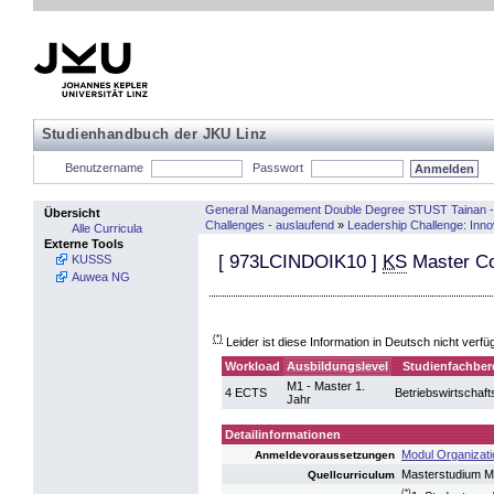
Studienhandbuch der JKU Linz
Benutzername
Passwort
General Management Double Degree STUST Tainan -
Übersicht
Challenges - auslaufend
»
Leadership Challenge: Inno
Alle Curricula
Externe Tools
[
973LCINDOIK10
]
KS
Master Co
KUSSS
Auwea NG
(*)
Leider ist diese Information in Deutsch nicht verfü
Workload
Ausbildungslevel
Studienfachber
M1 - Master 1.
4 ECTS
Betriebswirtschaft
Jahr
Detailinformationen
Modul Organizati
Anmeldevoraussetzungen
Masterstudium 
Quellcurriculum
(*)