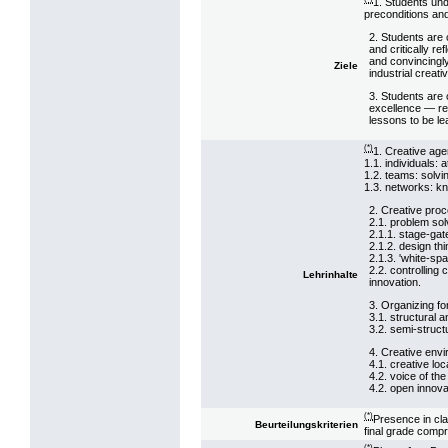
1. Students unde
preconditions and 
2. Students are 
and critically re
and convincingly
Ziele
industrial creativ
3. Students are 
excellence — rec
lessons to be le
(*)
1. Creative age
1.1. individuals: 
1.2. teams: solvi
1.3. networks: k
2. Creative pro
2.1. problem sol
2.1.1. stage-ga
2.1.2. design thi
2.1.3. 'white-s
2.2. controlling
Lehrinhalte
innovation.
3. Organizing for
3.1. structural 
3.2. semi-struct
4. Creative env
4.1. creative lo
4.2. voice of th
4.2. open innov
(*)
Presence in cl
Beurteilungskriterien
final grade comp
(*)