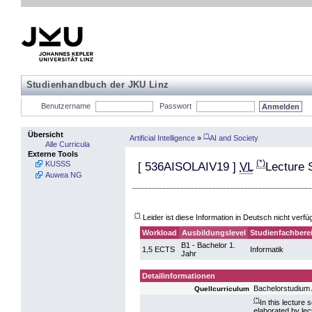
Studienhandbuch der JKU Linz
Benutzername
Passwort
Übersicht
(*)
Artificial Intelligence
»
AI and Society
Alle Curricula
Externe Tools
(*)
KUSSS
[
536AISOLAIV19
]
VL
Lecture S
Auwea NG
(*)
Leider ist diese Information in Deutsch nicht verfü
Workload
Ausbildungslevel
Studienfachbere
B1 - Bachelor 1.
1,5 ECTS
Informatik
Jahr
Detailinformationen
Bachelorstudium A
Quellcurriculum
(*)
In this lecture 
elaborated by lec