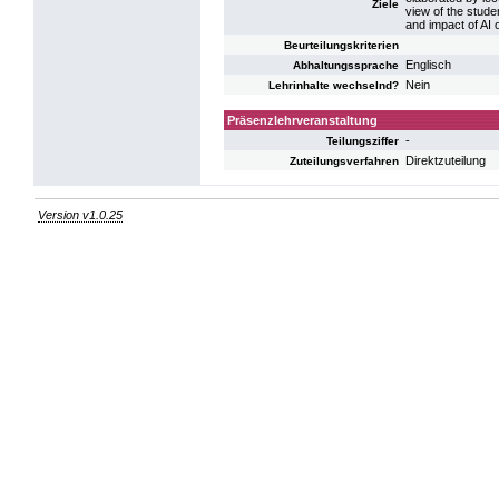
Ziele
view of the stude
and impact of AI o
Beurteilungskriterien
Englisch
Abhaltungssprache
Nein
Lehrinhalte wechselnd?
Präsenzlehrveranstaltung
-
Teilungsziffer
Direktzuteilung
Zuteilungsverfahren
Version v1.0.25