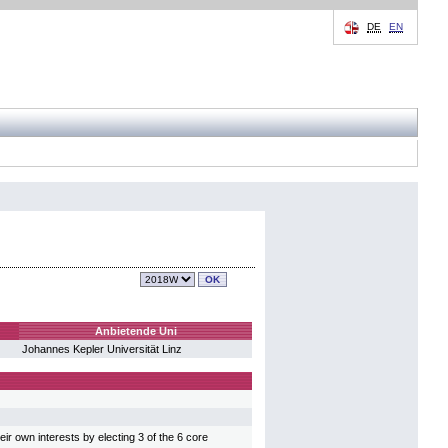
DE
EN
Anbietende Uni
Johannes Kepler Universität Linz
r own interests by electing 3 of the 6 core