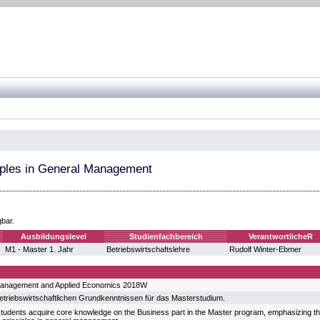
iples in General Management
gbar.
Ausbildungslevel
Studienfachbereich
VerantwortlicheR
M1 - Master 1. Jahr
Betriebswirtschaftslehre
Rudolf Winter-Ebmer
anagement and Applied Economics 2018W
betriebswirtschaftlichen Grundkenntnissen für das Masterstudium.
students acquire core knowledge on the Business part in the Master program, emphasizing thei