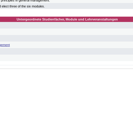
 principles in general management.
 elect three of the six modules.
Untergeordnete Studienfächer, Module und Lehrveranstaltungen
gement