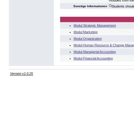
modules from the
(*)
Students should
Sonstige Informationen
Modul Strategic Management
Modul Marketing
Modul Organization
Modul Human Resource & Change Mana
Modul Managerial Accounting
Modul Financial Accounting
Version v1.0.25