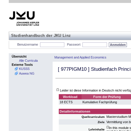
Studienhandbuch der JKU Linz
Benutzername
Passwort
Übersicht
Management and Applied Economics
Alle Curricula
Externe Tools
[
977PIGM10
] Studienfach Princ
KUSSS
Auwea NG
(*)
Leider ist diese Information in Deutsch nicht verfü
Workload
Form der Prüfung
18 ECTS
Kumulative Fachprüfung
Detailinformationen
Masterstudium M
Quellcurriculum
Vermittlung von 
Ziele
(*)
In this module 
Lehrinhalte