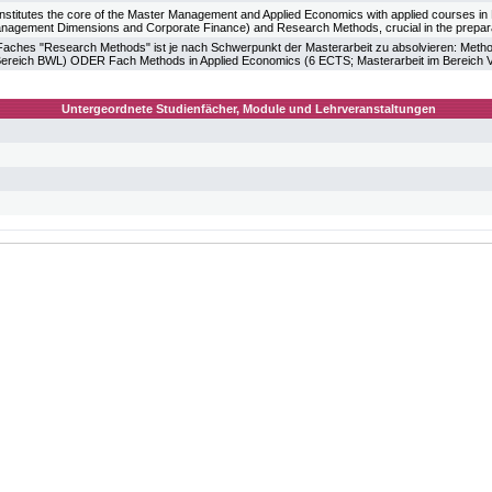
nstitutes the core of the Master Management and Applied Economics with applied courses 
gement Dimensions and Corporate Finance) and Research Methods, crucial in the preparat
aches "Research Methods" ist je nach Schwerpunkt der Masterarbeit zu absolvieren: Met
 Bereich BWL) ODER Fach Methods in Applied Economics (6 ECTS; Masterarbeit im Bereich
Untergeordnete Studienfächer, Module und Lehrveranstaltungen