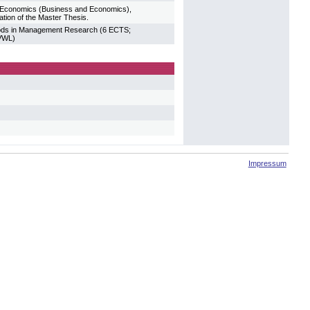
in Economics (Business and Economics),
ion of the Master Thesis.
hods in Management Research (6 ECTS;
 VWL)
Impressum