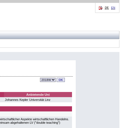
DE
EN
Anbietende Uni
Johannes Kepler Universität Linz
rtschaftlicher Aspekte wirtschaftlichen Handelns.
einsam abgehaltenen LV ("double teaching")