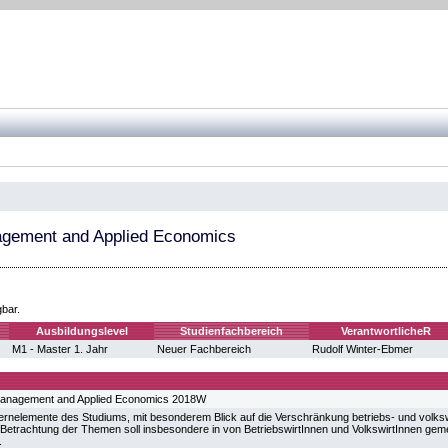
agement and Applied Economics
gbar.
Ausbildungslevel
Studienfachbereich
VerantwortlicheR
M1 - Master 1. Jahr
Neuer Fachbereich
Rudolf Winter-Ebmer
anagement and Applied Economics 2018W
Kernelemente des Studiums, mit besonderem Blick auf die Verschränkung betriebs- und volkswi
etrachtung der Themen soll insbesondere in von BetriebswirtInnen und VolkswirtInnen gem
.