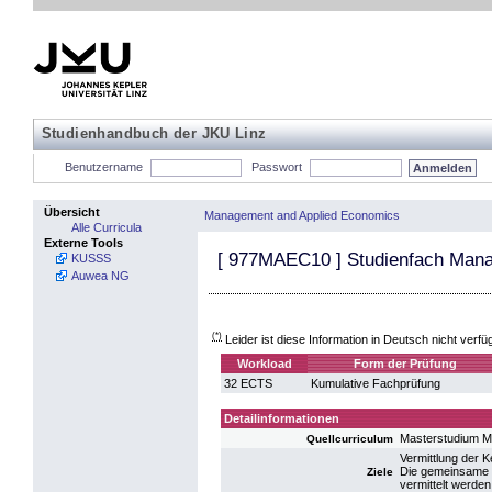
Studienhandbuch der JKU Linz
Benutzername
Passwort
Übersicht
Management and Applied Economics
Alle Curricula
Externe Tools
[
977MAEC10
] Studienfach Man
KUSSS
Auwea NG
(*)
Leider ist diese Information in Deutsch nicht verfü
Workload
Form der Prüfung
32 ECTS
Kumulative Fachprüfung
Detailinformationen
Masterstudium M
Quellcurriculum
Vermittlung der 
Die gemeinsame B
Ziele
vermittelt werden