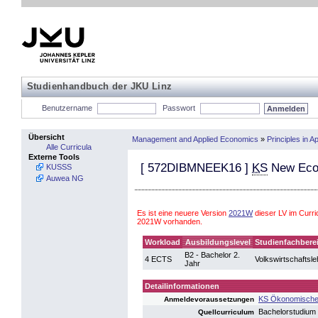
Studienhandbuch der JKU Linz
Benutzername
Passwort
Übersicht
Management and Applied Economics
»
Principles in 
Alle Curricula
Externe Tools
[
572DIBMNEEK16
]
KS
New Ec
KUSSS
Auwea NG
Es ist eine neuere Version
2021W
dieser LV im Curr
2021W vorhanden.
Workload
Ausbildungslevel
Studienfachbere
B2 - Bachelor 2.
4 ECTS
Volkswirtschaftsle
Jahr
Detailinformationen
KS Ökonomische 
Anmeldevoraussetzungen
Bachelorstudium
Quellcurriculum