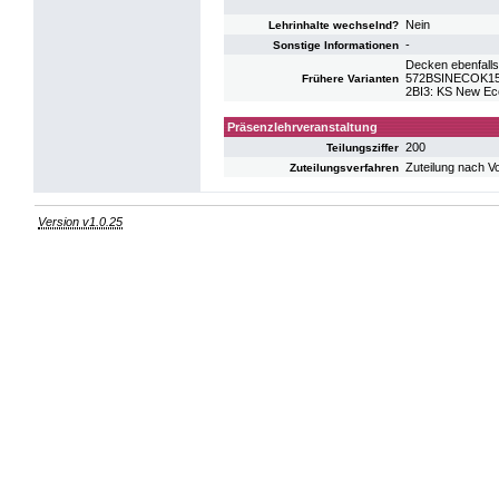
Nein
Lehrinhalte wechselnd?
-
Sonstige Informationen
Decken ebenfalls
572BSINECOK15
Frühere Varianten
2BI3: KS New E
Präsenzlehrveranstaltung
200
Teilungsziffer
Zuteilung nach V
Zuteilungsverfahren
Version v1.0.25