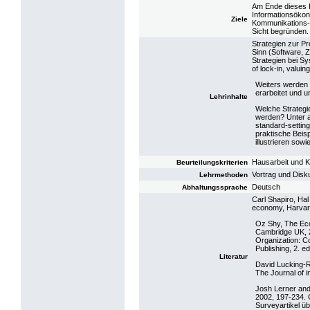
Am Ende dieses K
Informationsökon
Ziele
Kommunikations-
Sicht begründen.
Strategien zur Pr
Sinn (Software, Z
Strategien bei Sy
of lock-in, valuin
Weiters werden 
erarbeitet und u
Lehrinhalte
Welche Strategie
werden? Unter a
standard-settin
praktische Beis
illustrieren sowi
Hausarbeit und K
Beurteilungskriterien
Vortrag und Disk
Lehrmethoden
Deutsch
Abhaltungssprache
Carl Shapiro, Hal
economy, Harvar
Oz Shy, The Eco
Cambridge UK, 2
Organization: C
Publishing, 2. e
Literatur
David Lucking-Re
The Journal of i
Josh Lerner and
2002, 197-234. 
Surveyartikel 