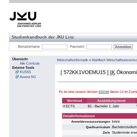
Studienhandbuch der JKU Linz
Benutzername
Passwort
Übersicht
Wirtschaftsinformatik
»
Wahlfach Wirtschaftswissensc
Alle Curricula
Externe Tools
[
572KK1VOEMU15
]
IK
Ökonomis
KUSSS
Auwea NG
Es ist eine neuere Version
2021W
dieser LV im Curr
Workload
Ausbildungslevel
4 ECTS
B1 - Bachelor 1. Jahr
Detailinformationen
keine
Anmeldevoraussetzungen
Bachelorstudium
Quellcurriculum
Studierende erw
Ziele