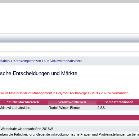
haften
»
Kernkompetenzen I aus Volkswirtschaftslehre
che Entscheidungen und Märkte
iculum Masterstudium Management in Polymer Technologies (MPT) 2023W vorhanden.
Studienfachbereich
VerantwortlicheR
Semesterstunden
Volkswirtschaftslehre
Rudolf Winter-Ebmer
2 SSt
 Wirtschaftswissenschaften 2018W
erben die Fähigkeit, grundlegende mikroökonomische Fragen und Problemstellungen zu beh