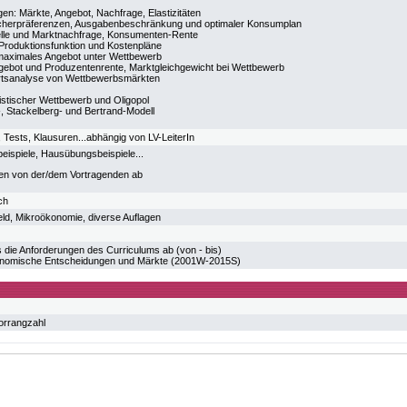
en: Märkte, Angebot, Nachfrage, Elastizitäten
cherpräferenzen, Ausgabenbeschränkung und optimaler Konsumplan
elle und Marktnachfrage, Konsumenten-Rente
Produktionsfunktion und Kostenpläne
aximales Angebot unter Wettbewerb
ebot und Produzentenrente, Marktgleichgewicht bei Wettbewerb
rtsanalyse von Wettbewerbsmärkten
stischer Wettbewerb und Oligopol
, Stackelberg- und Bertrand-Modell
 Tests, Klausuren...abhängig von LV-LeiterIn
eispiele, Hausübungsbeispiele...
n von der/dem Vortragenden ab
ch
eld, Mikroökonomie, diverse Auflagen
 die Anforderungen des Curriculums ab (von - bis)
nomische Entscheidungen und Märkte (2001W-2015S)
orrangzahl