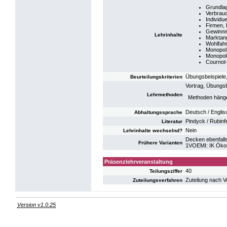
Grundlag
Verbrau
Individu
Firmen, 
Gewinnm
Lehrinhalte
Marktang
Wohlfah
Monopol
Monopoli
Cournot-
Übungsbeispiele,
Beurteilungskriterien
Vortrag, Übungsb
Lehrmethoden
Methoden hänge
Deutsch / Englis
Abhaltungssprache
Pindyck / Rubinf
Literatur
Nein
Lehrinhalte wechselnd?
Decken ebenfalls
Frühere Varianten
1VOEMI: IK Öko
Präsenzlehrveranstaltung
40
Teilungsziffer
Zuteilung nach V
Zuteilungsverfahren
Version v1.0.25