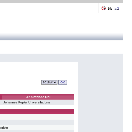
DE
EN
Anbietende Uni
Johannes Kepler Universität Linz
andeln