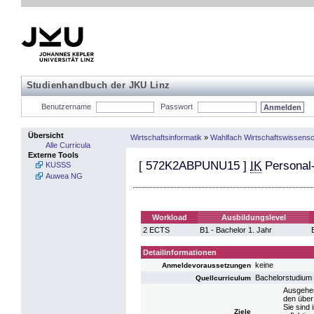
Studienhandbuch der JKU Linz
Benutzername
Passwort
Übersicht
Wirtschaftsinformatik
»
Wahlfach Wirtschaftswissensc
Alle Curricula
Externe Tools
[
572K2ABPUNU15
]
IK
Personal
KUSSS
Auwea NG
Workload
Ausbildungslevel
2 ECTS
B1 - Bachelor 1. Jahr
Detailinformationen
keine
Anmeldevoraussetzungen
Bachelorstudium
Quellcurriculum
Ausgehen
den über
Sie sind 
Ziele