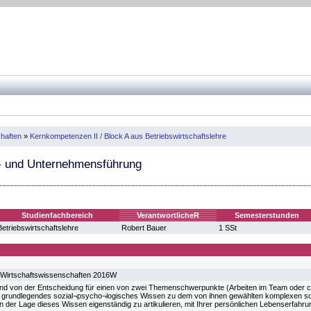
haften
»
Kernkompetenzen II / Block A aus Betriebswirtschaftslehre
- und Unternehmensführung
Studienfachbereich
VerantwortlicheR
Semesterstunden
Betriebswirtschaftslehre
Robert Bauer
1 SSt
 Wirtschaftswissenschaften 2016W
d von der Entscheidung für einen von zwei Themenschwerpunkte (Arbeiten im Team oder cro
 grundlegendes sozial¬psycho¬logisches Wissen zu dem von ihnen gewählten komplexen soz
in der Lage dieses Wissen eigenständig zu artikulieren, mit Ihrer persönlichen Lebenserfahru