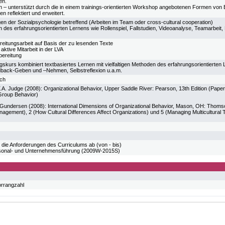
en.
n – unterstützt durch die in einem trainings-orientierten Workshop angebotenen Formen von 
en reflektiert und erweitert.
en der Sozialpsychologie betreffend (Arbeiten im Team oder cross-cultural cooperation)
 des erfahrungsorientierten Lernens wie Rollenspiel, Fallstudien, Videoanalyse, Teamarbei
ereitungsarbeit auf Basis der zu lesenden Texte
ktive Mitarbeit in der LVA
bereitung
gskurs kombiniert textbasiertes Lernen mit vielfaltigen Methoden des erfahrungsorientierten 
dback-Geben und –Nehmen, Selbstreflexion u.a.m.
sch
T.A. Judge (2008): Organizational Behavior, Upper Saddle River: Pearson, 13th Edition (Pap
Group Behavior)
A. Gundersen (2008): International Dimensions of Organizational Behavior, Mason, OH: Thomso
nagement), 2 (How Cultural Differences Affect Organizations) und 5 (Managing Multicultural
 die Anforderungen des Curriculums ab (von - bis)
sonal- und Unternehmensführung (2009W-2015S)
orrangzahl