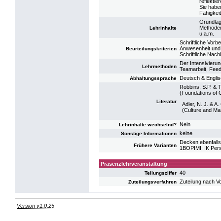
reflektier
Sie habe
Fähigkeit
Grundlag
Methoden
Lehrinhalte
u.a.m.
Schriftliche Vorb
Anwesenheit und a
Beurteilungskriterien
Schriftliche Nach
Der Intensivierun
Lehrmethoden
Teamarbeit, Fee
Deutsch & Engli
Abhaltungssprache
Robbins, S.P. & 
(Foundations of 
Literatur
Adler, N. J. & 
(Culture and Ma
Nein
Lehrinhalte wechselnd?
keine
Sonstige Informationen
Decken ebenfalls
Frühere Varianten
1BOPIMI: IK Per
Präsenzlehrveranstaltung
40
Teilungsziffer
Zuteilung nach V
Zuteilungsverfahren
Version v1.0.25