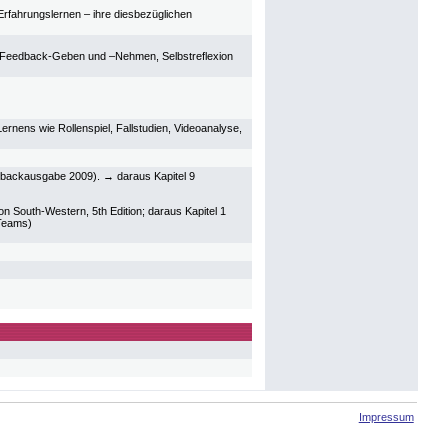
Erfahrungslernen – ihre diesbezüglichen
t, Feedback-Geben und –Nehmen, Selbstreflexion
Lernens wie Rollenspiel, Fallstudien, Videoanalyse,
erbackausgabe 2009). → daraus Kapitel 9
n South-Western, 5th Edition; daraus Kapitel 1
 Teams)
Impressum