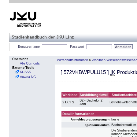
Studienhandbuch der JKU Linz
Benutzername
Passwort
Übersicht
Wirtschaftsinformatik
»
Wahlfach Wirtschaftswissensc
Alle Curricula
Externe Tools
[
572VKBWPULU15
]
IK
Produktio
KUSSS
Auwea NG
Workload
Ausbildungslevel
Studienfachber
B2 - Bachelor 2.
2 ECTS
Betriebswirtschaft
Jahr
Detailinformationen
keine
Anmeldevoraussetzungen
Bachelorstudium
Quellcurriculum
Die Studierenden 
können Methoden