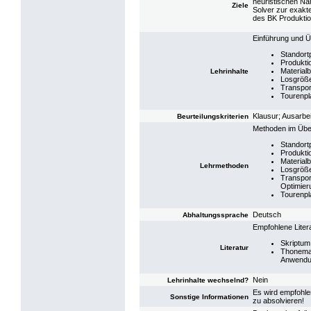
heuristischen Nä
Ziele
Solver zur exakt
des BK Produktio
Einführung und Ü
Standort
Produkt
Material
Lehrinhalte
Losgröße
Transpor
Tourenp
Klausur; Ausarbe
Beurteilungskriterien
Methoden im Über
Standort
Produkti
Material
Lehrmethoden
Losgröße
Transpor
Optimier
Tourenpl
Deutsch
Abhaltungssprache
Empfohlene Litera
Skriptum
Literatur
Thoneman
Anwendu
Nein
Lehrinhalte wechselnd?
Es wird empfohle
Sonstige Informationen
zu absolvieren!