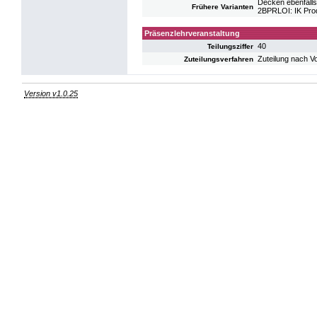
Decken ebenfalls
Frühere Varianten
2BPRLOI: IK Pro
Präsenzlehrveranstaltung
40
Teilungsziffer
Zuteilung nach V
Zuteilungsverfahren
Version v1.0.25